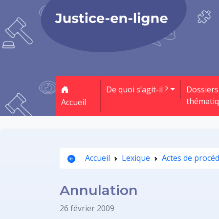
De quoi s’agit-il ?
Dossiers
thémati
Accueil
Accueil
Lexique
Actes de procé
Annulation
26 février 2009