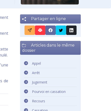
ement
Partager en ligne
ement
Articles dans le même
cette
dossier
nulé.
Appel
d’une
Arrêt
ès de
Jugement
Pourvoi en cassation
Recours
Cassation