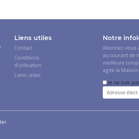
Liens utiles
Notre infol
?
Contact
Abonnez-vous à 
au courant de n
Conditions
meilleure comp
d’utilisation
agite la Maison 
Liens utiles
Je ne suis pa
Email
ter