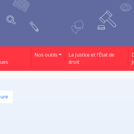
Nos outils
La Justice et l’État de
D
ques
droit
J
dure