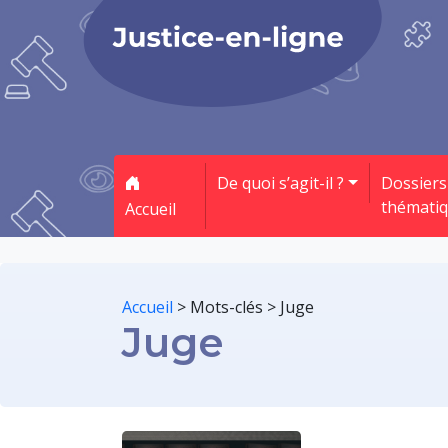
De quoi s’agit-il ?
Dossiers
thémati
Accueil
Accueil
>
Mots-clés
>
Juge
Juge