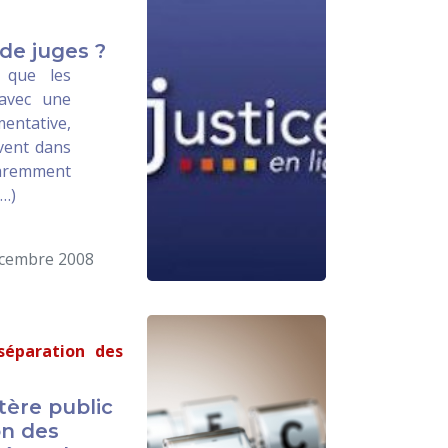
 de juges ?
 que les
 avec une
mentative,
ivent dans
remment
(…)
écembre 2008
 séparation des
tère public
on des