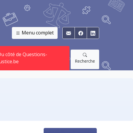
Menu complet
E-mail
Facebook
Linkedin
u côté de Questions-
Recherche
ustice.be