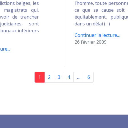
ictions belges, les
l’homme, toute personne
 magistrats qui,
ce que sa cause soit
uvoir de trancher
équitablement, publiq
udiciaires, sont
dans un délai (…)
bunaux inférieurs
Continuer la lecture...
26 février 2009
ure...
1
2
3
4
…
6