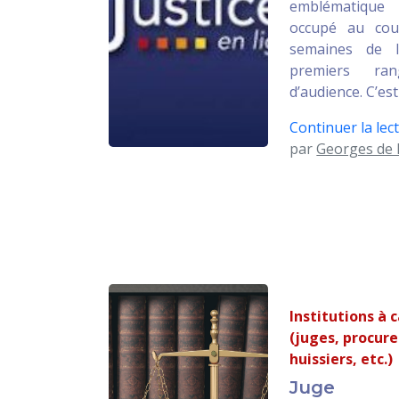
emblématique
occupé au cou
semaines de l
premiers ra
d’audience. C’es
Continuer la lect
par
Georges de 
Institutions à 
(juges, procure
huissiers, etc.)
Juge