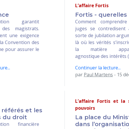
L’affaire Fortis
nce
Fortis - querelles
tion garantit
Comment comprendre
 des magistrats.
juges se contredisent
ment une exigence
sorte de jubilation argu
e la Convention des
là où les vérités s’inscr
me pour assurer le
la matière appa
agnostique des intérêts 
ure...
Continuer la lecture...
par
Paul Martens
- 15 d
L’affaire Fortis et la
pouvoirs
 référés et les
 du droit
La place du Minis
dans l’organisati
ution financière