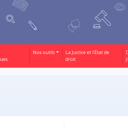
Nos outils
La Justice et l’État de
D
ques
droit
J