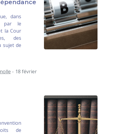
ndépendance
que, dans
ée par le
t la Cour
es, des
u sujet de
nolle
- 18 février
Convention
oits de