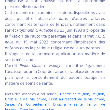
religieuse à son analyse du droit à l’autonomie
personnelle du patient.
Cette manière de combiner les deux dispositions avait
déjà pu être observée dans d’autres affaires
concernant les témoins de Jéhovah, notamment dans
l’arrêt
Hoffmann c. Autriche
du 23 juin 1993 à propos de
la fixation de l’autorité parentale et dans l’arrêt
T.C. c.
Italie
du 19 mai 2022 concernant l’implication des
enfants dans la pratique religieuse de leurs parents.
Il s’agit ici de la première application en matière de
soins médicaux.
L’arrêt
Pindo Mulla c. Espagne
constitue également
l’occasion pour la Cour de rappeler la place de premier
plan que le consentement du patient occupe en
matière de soins de santé.
Mots-clés associés à cet article :
Liberté de religion
,
Religion
,
Droit à la vie
,
Vie privée
,
Droit au respect de la vie privée
,
Santé
,
Vie
,
Consentement
,
Droit à la santé
,
Témoin de
Jéhovah
,
Transfusion sanguine
,