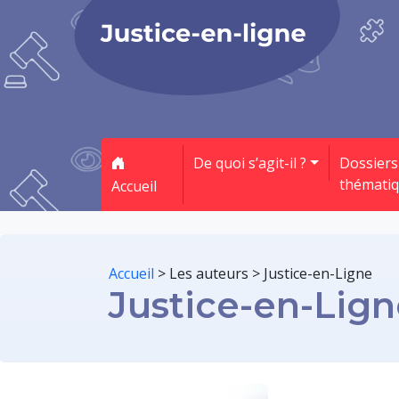
De quoi s’agit-il ?
Dossiers
thémati
Accueil
Accueil
>
Les auteurs
>
Justice-en-Ligne
Justice-en-Lig