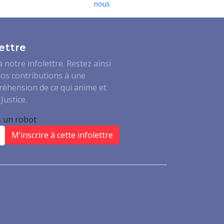
nous
ettre
notre infolettre. Restez ainsi
os contributions à une
réhension de ce qui anime et
Justice.
s un robot