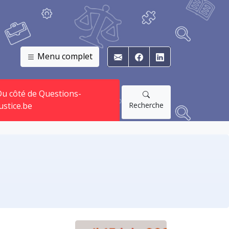
Menu complet
E-mail
Facebook
Linkedin
u côté de Questions-
Recherche
ustice.be