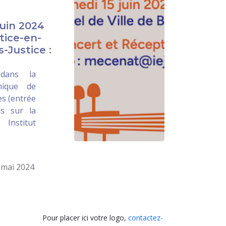
juin 2024
tice-en-
-Justice :
dans la
hique de
les (entrée
ns sur la
 Institut
 mai 2024
Pour placer ici votre logo,
contactez-