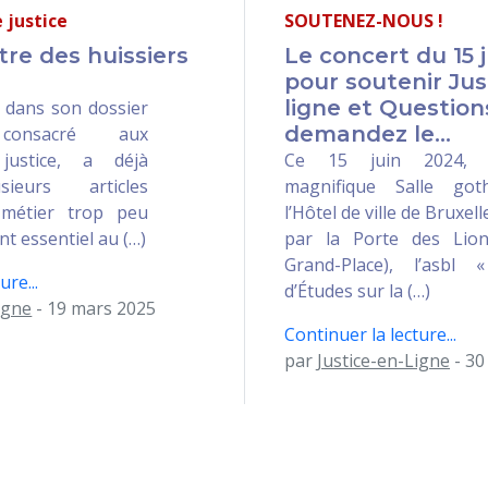
e justice
SOUTENEZ-NOUS !
tre des huissiers
Le concert du 15 
pour soutenir Jus
ligne et Questions
, dans son dossier
demandez le...
 consacré aux
justice, a déjà
Ce 15 juin 2024, 
ieurs articles
magnifique Salle got
 métier trop peu
l’Hôtel de ville de Bruxel
t essentiel au (…)
par la Porte des Lio
Grand-Place), l’asbl «
ure...
d’Études sur la (…)
igne
- 19 mars 2025
Continuer la lecture...
par
Justice-en-Ligne
- 30