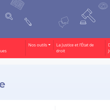
Nos outils
La Justice et l’État de
D
ques
droit
J
ne