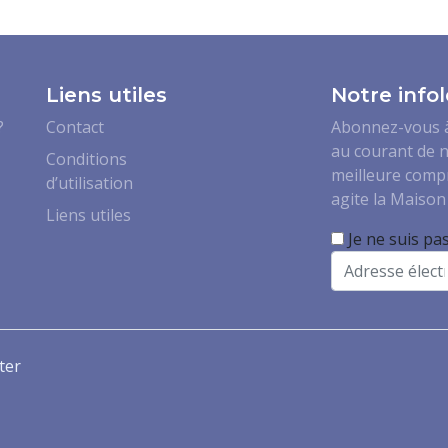
Liens utiles
Notre infol
?
Contact
Abonnez-vous à 
au courant de n
Conditions
meilleure comp
d’utilisation
agite la Maison 
Liens utiles
Je ne suis pa
Email
ter