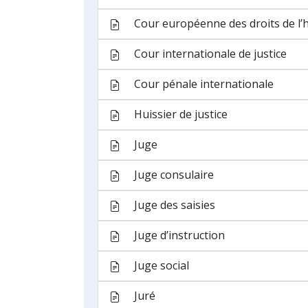
Actes de procédure
Acquittement
Annulation
Apostille
Appel
Arbitrage
Arrêt
Astreinte
Cassation