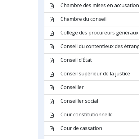
Jury
Justice de paix
Magistrat
Magistrature
Magistrature debout
Ministère public
Parquet
Parquet de la sécurité routière
Procureur de la sécurité routière
Procureur du Roi