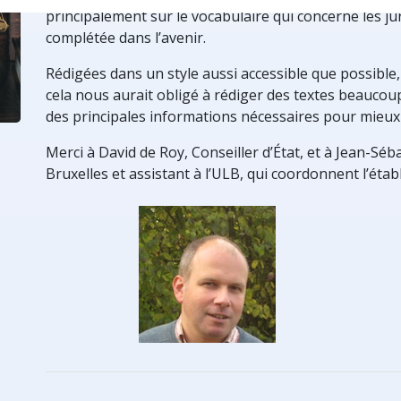
nne par les institutions
ar la Cour de Justice de
bunal de (…)
’homme