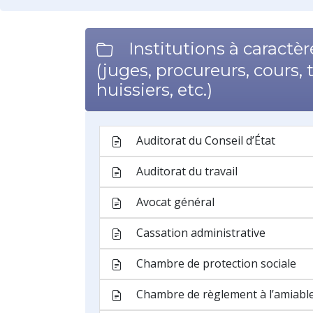
Huissier de justice
Juge
Juge consulaire
Juge des saisies
Juge d’instruction
Juge social
Juré
Juridiction
Juridiction administrative
Juridiction judiciaire