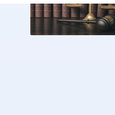
Le respect du droit de l’Union europée
et par les États membres est assuré p
l’Union européenne, assisté par un Tri
Continuer la lecture...
5 février 2026
Cour des comptes
Cour du travail
Cour d’appel
Cour d’assises
Cour européenne des droits de l
Cour internationale de justice
Cour pénale internationale