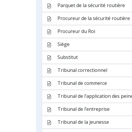
Non-lieu
Notification
Opposition
Perquisition
Pourvoi en cassation
Question préjudicielle
Recours
Recours en annulation
Réformation
Requête