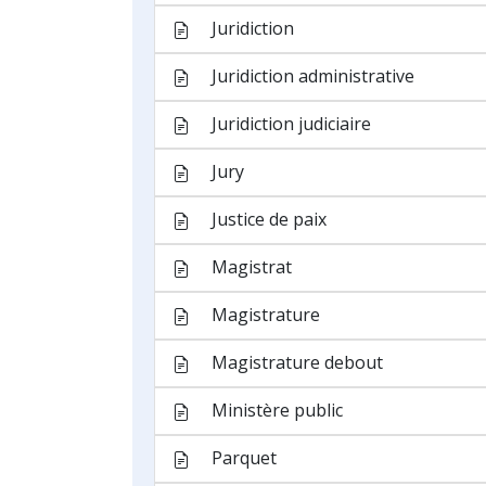
Citation
Classement sans suite
Conciliation
Détention préventive
Ecoute téléphonique
Inculpation
Information judiciaire
Instruction judiciaire
Jugement
Mandat d’arrêt