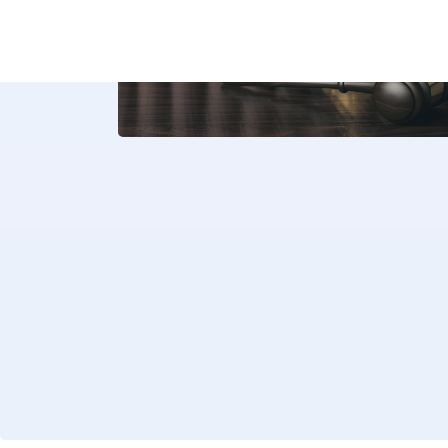
Cour européenne des droits de l
Cour internationale de justice
Cour pénale internationale
Huissier de justice
Juge
Juge consulaire
Juge des saisies
Juge d’instruction
Juge social
Juré