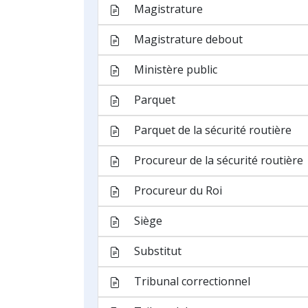
Instruction judiciaire
Jugement
Mandat d’arrêt
Non-lieu
Notification
Opposition
Perquisition
Pourvoi en cassation
Question préjudicielle
Recours
Recours en annulation