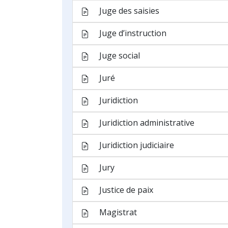
Arrêt
Astreinte
Cassation
Citation
Classement sans suite
Conciliation
Détention préventive
Ecoute téléphonique
Inculpation
Information judiciaire