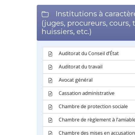
Juridiction
Juridiction administrative
Juridiction judiciaire
Jury
Justice de paix
Magistrat
Magistrature
Magistrature debout
Ministère public
Parquet
Parquet de la sécurité routière