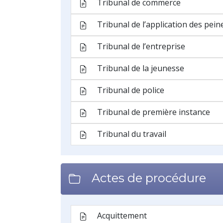
Réformation
Requête
Réquisition
Signification
Sursis
Suspension du prononcé de la c
Tierce opposition
Titre exécutoire
Verdict