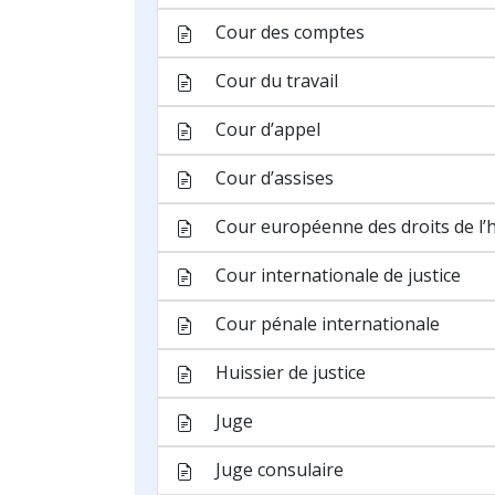
Tribunal de première instance
Tribunal du travail
Actes de procédure
Acquittement
Annulation
Apostille
Appel
Arbitrage