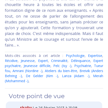
chouette heure à toutes les écoles et offrir une
formation digne de ce nom aux enseignants. « Après
tout, on ne cesse de parler de l’allongement des
études pour les enseignants, sans jamais préciser ce
qu’on y ajouterait. Cette formation y trouverait une
place de choix. C’est même indispensable. Mais il faut
qu’un Ministre ait le courage et surtout l’envie de le
faire… ».
Mots-clés associés à cet article :
Psychologie
,
Expertise
,
Récidive
,
Jeunesse
,
Expert
,
Criminalité
,
Délinquance
,
Expert
psychiatre
,
Jeunesse difficile
,
Pelc (Isy -)
,
Psychiatrie
,
Tueur
fou
,
Amrani (Nordine -)
,
Ateliers du bien-être
,
Breivik (Anders
Behring -)
,
De Gelder (Kim -)
,
Lanza (Adam -)
,
Merah
(Mohammed -)
,
Votre point de vue
skoby
Le 26 février 2013 à 15:08