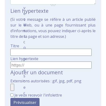
a
v
Lien hypertexte
e
c
(Si votre message se réfère à un article publié
d
sur le Web, ou à une page fournissant plus
e
d’informations, vous pouvez indiquer ci-après le
s
titre de la page et son adresse.)
c
Titre
o
m
Lien hypertexte
p
t
e
Ajouter un document
s
Extensions autorisées : gif, jpg, pdf, png
"
e
c
Je veux recevoir l'infolettre
o
"