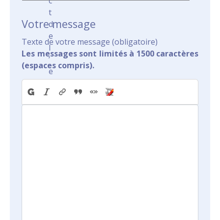
c
t
Votre message
d
e
Texte de votre message (obligatoire)
l
Les messages sont limités à 1500 caractères
’
(espaces compris).
e
n
v
i
r
o
n
n
e
m
e
n
t