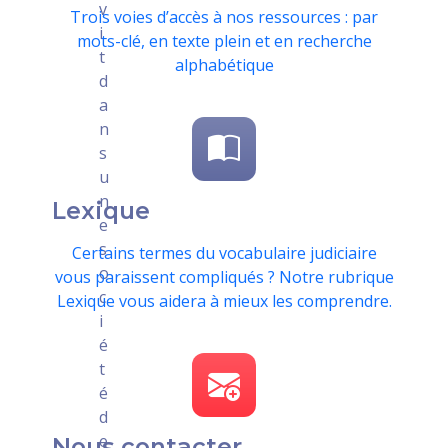
v
Trois voies d’accès à nos ressources : par
i
mots-clé, en texte plein et en recherche
t
alphabétique
d
a
n
s
u
n
Lexique
e
s
Certains termes du vocabulaire judiciaire
o
vous paraissent compliqués ? Notre rubrique
c
Lexique vous aidera à mieux les comprendre.
i
é
t
é
d
e
Nous contacter