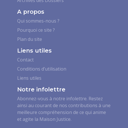
Archives des Dossiers
i
c
A propos
h
Qui sommes-nous ?
e
s
Pourquoi ce site ?
(
Plan du site
d
a
Liens utiles
n
Contact
s
Conditions d’utilisation
l
e
Liens utiles
b
Notre infolettre
u
s
Abonnez-vous à notre infolettre. Restez
i
ainsi au courant de nos contributions à une
n
meilleure compréhension de ce qui anime
e
et agite la Maison Justice.
s