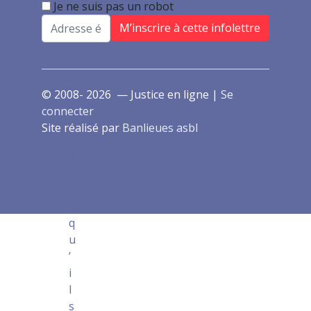
Je ne suis pas un robot
s
Email
)
f
o
n
t
© 2008- 2026 — Justice en ligne |
Se
u
connecter
n
Site réalisé par
Banlieues asbl
p
e
u
c
e
q
u
’
i
l
s