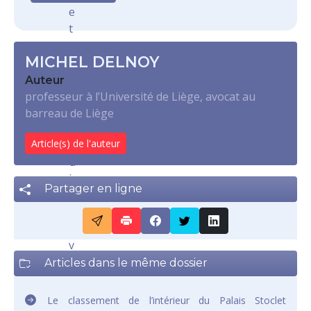
e
t
t
MICHEL DELNOY
o
u
Auteur
t
professeur à l’Université de Liège, avocat au
c
barreau de Liège
e
Article(s) de l'auteur
q
u
i
Partager en ligne
v
a
a
v
e
Articles dans le même dossier
c
m
Le classement de l’intérieur du Palais Stoclet