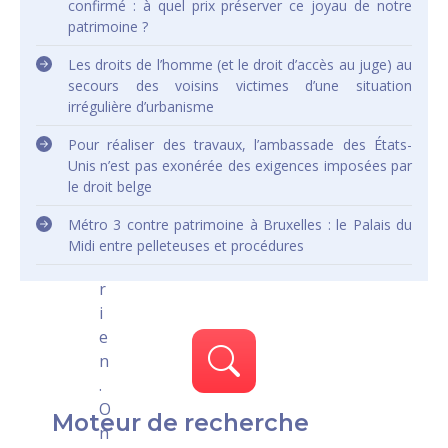
a
confirmé : à quel prix préserver ce joyau de notre
i
patrimoine ?
s
Les droits de l’homme (et le droit d’accès au juge) au
i
secours des voisins victimes d’une situation
l
irrégulière d’urbanisme
n
’
Pour réaliser des travaux, l’ambassade des États-
Unis n’est pas exonérée des exigences imposées par
e
le droit belge
n
e
Métro 3 contre patrimoine à Bruxelles : le Palais du
s
Midi entre pelleteuses et procédures
t
r
i
e
n
.
O
Moteur de recherche
n