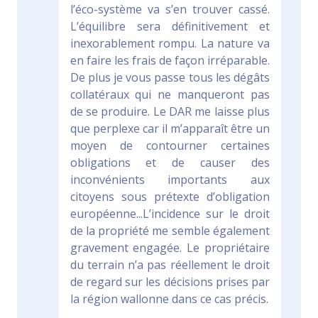
e
l’éco-système va s’en trouver cassé.
m
L’équilibre sera définitivement et
e
inexorablement rompu. La nature va
c
en faire les frais de façon irréparable.
h
De plus je vous passe tous les dégâts
o
collatéraux qui ne manqueront pas
s
de se produire. Le DAR me laisse plus
e
que perplexe car il m’apparaît être un
,
moyen de contourner certaines
i
obligations et de causer des
l
inconvénients importants aux
s
citoyens sous prétexte d’obligation
e
européenne...L’incidence sur le droit
s
de la propriété me semble également
s
gravement engagée. Le propriétaire
a
du terrain n’a pas réellement le droit
i
de regard sur les décisions prises par
e
la région wallonne dans ce cas précis.
n