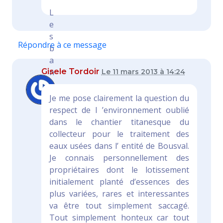
L
e
s
Répondre à ce message
b
a
Gisele Tordoir
n
Le 11 mars 2013 à 14:24
q
u
Je me pose clairement la question du
e
respect de l ’environnement oublié
s
dans le chantier titanesque du
c
collecteur pour le traitement des
’
eaux usées dans l’ entité de Bousval.
e
Je connais personnellement des
s
propriétaires dont le lotissement
t
initialement planté d’essences des
l
plus variées, rares et interessantes
a
va être tout simplement saccagé.
m
Tout simplement honteux car tout