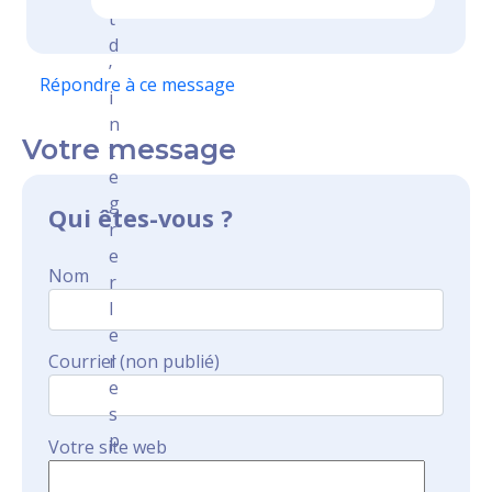
t
d
’
Répondre à ce message
i
n
Votre message
t
e
g
Qui êtes-vous ?
r
e
Nom
r
l
e
Courriel (non publié)
r
e
s
p
Votre site web
e