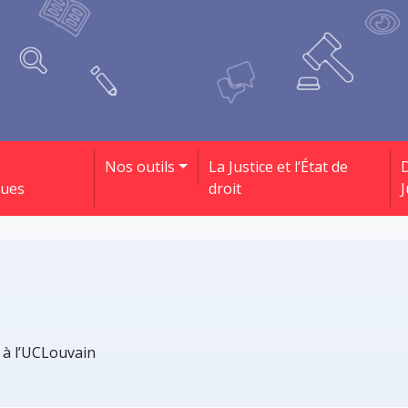
Nos outils
La Justice et l’État de
D
ques
droit
J
 à l’UCLouvain