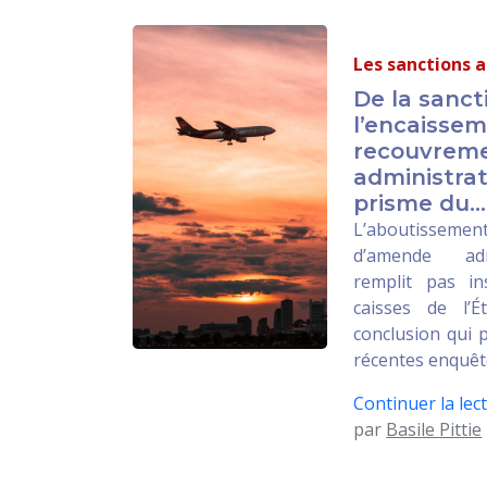
Les sanctions 
De la sanct
l’encaissem
recouvrem
administrat
prisme du...
L’aboutissemen
d’amende adm
remplit pas in
caisses de l’É
conclusion qui p
récentes enquêt
Continuer la lect
par
Basile Pittie