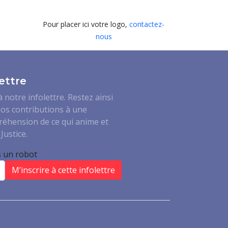
Pour placer ici votre logo,
contactez-
nous
ettre
notre infolettre. Restez ainsi
os contributions à une
réhension de ce qui anime et
Justice.
s un robot