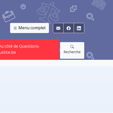
Menu complet
E-mail
Facebook
Linkedin
u côté de Questions-
Recherche
ustice.be