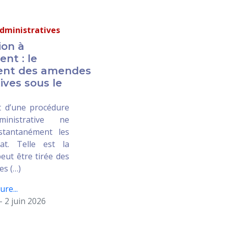
administratives
ion à
ent : le
ent des amendes
ives sous le
t d’une procédure
inistrative ne
stantanément les
tat. Telle est la
eut être tirée des
es (…)
ure...
- 2 juin 2026