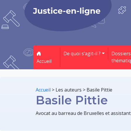
De quoi s’agit-il ?
Dossiers
thémati
Accueil
Accueil
>
Les auteurs
>
Basile Pittie
Basile Pittie
Avocat au barreau de Bruxelles et assistant