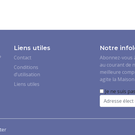
Liens utiles
Notre infol
?
Contact
Abonnez-vous à 
au courant de n
Conditions
meilleure comp
d’utilisation
agite la Maison 
Liens utiles
Je ne suis pa
Email
ter