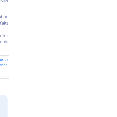
ation
faits
r les
on de
me de
ganda
,