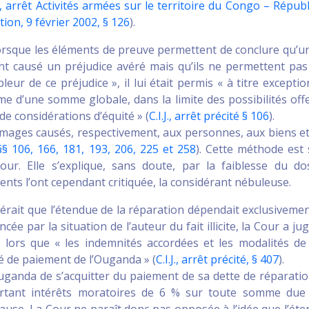
J., arrêt Activités armées sur le territoire du Congo – Répub
on, 9 février 2002, § 126
).
orsque les éléments de preuve permettent de conclure qu’un
ent causé un préjudice avéré mais qu’ils ne permettent pa
eur de ce préjudice », il lui était permis « à titre exceptio
me d’une somme globale, dans la limite des possibilités off
e considérations d’équité » (
C.I.J., arrêt précité § 106
).
mmages causés, respectivement, aux personnes, aux biens e
, §§ 106, 166, 181, 193, 206, 225 et 258
). Cette méthode est
ur. Elle s’explique, sans doute, par la faiblesse du do
ents l’ont cependant critiquée, la considérant nébuleuse.
dérait que l’étendue de la réparation dépendait exclusiveme
cée par la situation de l’auteur du fait illicite, la Cour a ju
 lors que « les indemnités accordées et les modalités de
é de paiement de l’Ouganda » (
C.I.J., arrêt précité, § 407
).
Ouganda de s’acquitter du paiement de sa dette de réparati
portant intérêts moratoires de 6 % sur toute somme due
ause. La Cour ne paraît donc pas opposée à l’idée que l’ét