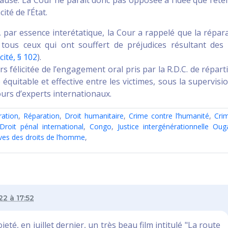
té de l’État.
t, par essence interétatique, la Cour a rappelé que la répar
 tous ceux qui ont souffert de préjudices résultant des 
écité, § 102
).
rs félicitée de l’engagement oral pris par la R.D.C. de réparti
quitable et effective entre les victimes, sous la supervisi
ours d’experts internationaux.
ration
,
Réparation
,
Droit humanitaire
,
Crime contre l’humanité
,
Cri
Droit pénal international
,
Congo
,
Justice intergénérationnelle Ou
ves des droits de l’homme
,
2 à 17:52
té, en juillet dernier, un très beau film intitulé "La route