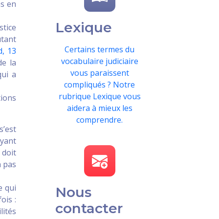
ns en
Lexique
tice
utant
Certains termes du
d, 13
vocabulaire judiciaire
de la
vous paraissent
qui a
compliqués ? Notre
rubrique Lexique vous
tions
aidera à mieux les
comprendre.
s’est
ayant
 doit
a pas
e qui
Nous
ois :
contacter
lités