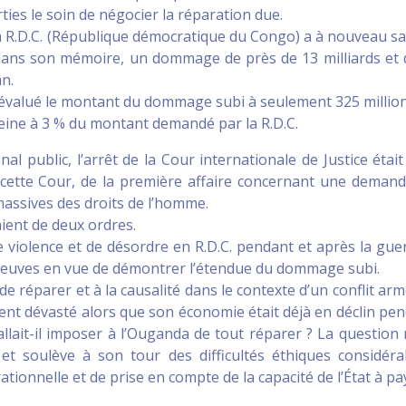
rties le soin de négocier la réparation due.
a R.D.C. (République démocratique du Congo) a à nouveau sai
, dans son mémoire, un dommage de près de 13 milliards et
an.
a évalué le montant du dommage subi à seulement 325 millio
eine à 3 % du montant demandé par la R.D.C.
nal public, l’arrêt de la Cour internationale de Justice était
ur cette Cour, de la première affaire concernant une deman
massives des droits de l’homme.
aient de deux ordres.
e violence et de désordre en R.D.C. pendant et après la gue
 preuves en vue de démontrer l’étendue du dommage subi.
 de réparer et à la causalité dans le contexte d’un conflit arm
ment dévasté alors que son économie était déjà en déclin pe
llait-il imposer à l’Ouganda de tout réparer ? La question 
t soulève à son tour des difficultés éthiques considéra
ionnelle et de prise en compte de la capacité de l’État à pa