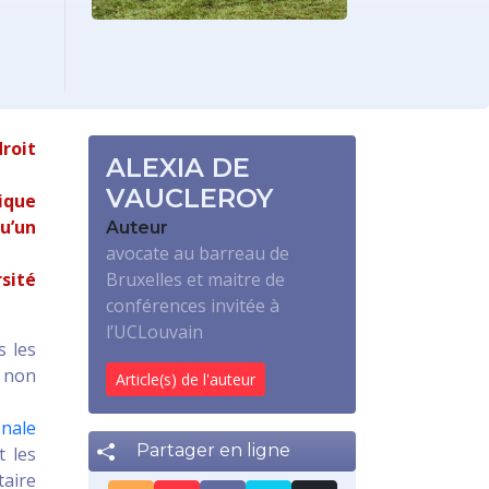
roit
ALEXIA DE
VAUCLEROY
ique
qu’un
Auteur
avocate au barreau de
rsité
Bruxelles et maitre de
conférences invitée à
l’UCLouvain
s les
 non
Article(s) de l'auteur
onale
Partager en ligne
t les
taire