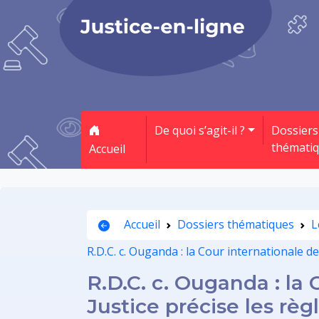
De quoi s’agit-il ?
Dossiers
thémati
Accueil
Accueil
Dossiers thématiques
L
R.D.C. c. Ouganda : la Cour internationale de
R.D.C. c. Ouganda : la 
Justice précise les règ