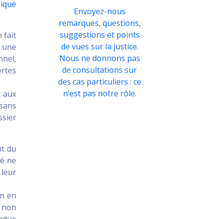
lique
Envoyez-nous
remarques, questions,
suggestions et points
 fait
de vues sur la justice.
s une
Nous ne donnons pas
nnel,
de consultations sur
ertes
des cas particuliers : ce
n’est pas notre rôle.
t aux
 sans
ssier
nt du
gé ne
 leur
on en
 non
endue