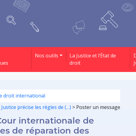
Nos outils
La Justice et l’État de
D
ques
droit
J
e droit international
 Justice précise les règles de (…)
>
Poster un message
Cour internationale de
les de réparation des