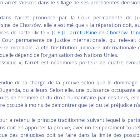
 arrêt s’inscrit dans le sillage de ses précédentes décisio
 dans l’arrêt prononcé par la Cour permanente de Jus
’Usine de Chorzów, elle a estimé que « la réparation doit, a
s de l’acte illicite » (
C.P.J.I., arrêt Usine de Chorzów, fon
 Cour permanente de Justice internationale, qui relevait 
e mondiale, a été l’institution judiciaire internationale 
laquelle dépend de l’organisation des Nations Unies.
assique », l’arrêt est néanmoins porteur de quatre évolu
étendue de la charge de la preuve selon que le dommage 
l’Ouganda, ou ailleurs. Selon elle, une puissance occupante 
oits de l’homme et du droit humanitaire par des tiers, elle
e occupé à moins de démontrer que tel ou tel préjudice n’
ur a retenu le principe traditionnel suivant lequel la parti
ons doit en apporter la preuve, avec un tempérament toutef
ndue des préjudices doit se faire dans la limite des possibi