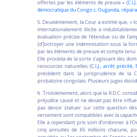
offertes par les éléments de preuve » (
C.I.
démocratique du Congo c. Ouganda, réparati
5. Deuxièmement, la Cour a estimé que, « l
internationalement illicite a indubitablem
évaluation précise de l’étendue ou de l’ampl
[d’]octroyer une indemnisation sous la for
par les éléments de preuve et compte tenu d
Elle procéda de la sorte s’agissant des do
ressources naturelles (
C.I.J., arrêt précité
précédent dans la jurisprudence de la Co
probatoire congolais. Plusieurs juges dissid
6. Troisièmement, alors que la R.D.C. consi
préjudice causé et ne devait pas être influen
pas devoir statuer sur cette question dès
versement sont compatibles avec la capacit
Elle a cependant pris soin d’ordonner à l’
cinq annuités de 65 millions chacune, 
acquittée au 1er septembre de l’année en c