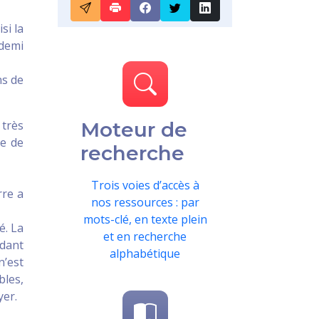
si la
 demi
ns de
 très
Moteur de
de de
recherche
Trois voies d’accès à
rre a
nos ressources : par
mots-clé, en texte plein
é. La
et en recherche
ndant
alphabétique
n’est
bles,
yer.