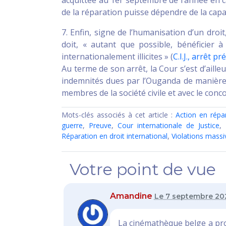
de la réparation puisse dépendre de la capaci
7. Enfin, signe de l’humanisation d’un droi
doit, « autant que possible, bénéficier à
internationalement illicites » (
C.I.J., arrêt pr
Au terme de son arrêt, la Cour s’est d’ailleu
indemnités dues par l’Ouganda de manière é
membres de la société civile et avec le conc
Mots-clés associés à cet article :
Action en répa
guerre
,
Preuve
,
Cour internationale de Justice
,
Réparation en droit international
,
Violations massi
Votre point de vue
Amandine
Le 7 septembre 202
La cinémathèque belge a proje